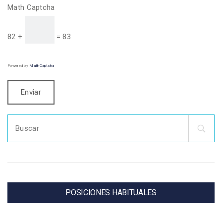
Math Captcha
82 +
= 83
Powered by
MathCaptcha
Search
for:
POSICIONES HABITUALES