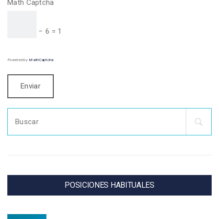
Math Captcha
− 6 = 1
Powered by
MathCaptcha
Search
for:
POSICIONES HABITUALES