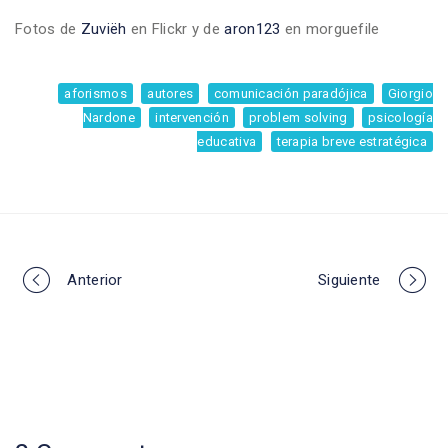
Fotos de
Zuviëh
en Flickr y de
aron123
en morguefile
aforismos
autores
comunicación paradójica
Giorgio
Nardone
intervención
problem solving
psicología
educativa
terapia breve estratégica
Portfolio
Anterior
Siguiente
navigation