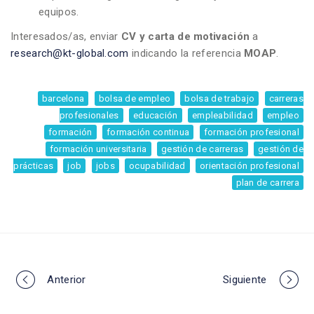
equipos.
Interesados/as, enviar
CV y carta de motivación
a
research@kt-global.com
indicando la referencia
MOAP
.
barcelona
bolsa de empleo
bolsa de trabajo
carreras
profesionales
educación
empleabilidad
empleo
formación
formación continua
formación profesional
formación universitaria
gestión de carreras
gestión de
prácticas
job
jobs
ocupabilidad
orientación profesional
plan de carrera
Portfolio
Anterior
Siguiente