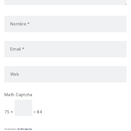
Math Captcha
75 +
= 84
Powered by
MathCaptcha