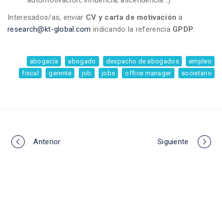
Interesados/as, enviar
CV y carta de motivación
a
research@kt-global.com
indicando la referencia
GPDP
.
abogacía
abogado
despacho de abogados
empleo
fiscal
gerente
job
jobs
office manager
societario
Portfolio
Anterior
Siguiente
navigation