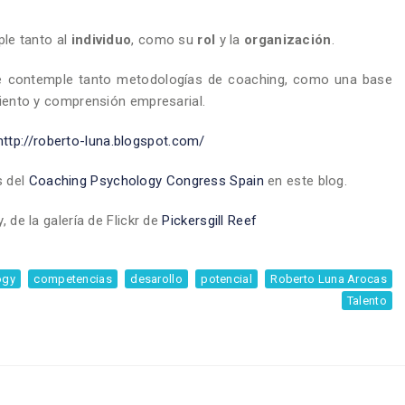
ple tanto al
individuo
, como su
rol
y la
organización
.
e contemple tanto metodologías de coaching, como una base
miento y comprensión empresarial.
http://roberto-luna.blogspot.com/
s del
Coaching Psychology Congress Spain
en este blog.
 de la galería de Flickr de
Pickersgill Reef
ogy
competencias
desarollo
potencial
Roberto Luna Arocas
Talento