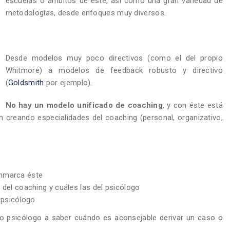
escuelas o ámbitos de éste, así como una gran variedad de
metodologías, desde enfoques muy diversos.
Desde modelos muy poco directivos (como el del propio
Whitmore) a modelos de feedback robusto y directivo
(
Goldsmith
por ejemplo).
No hay un modelo unificado de coaching
, y con éste está
 creando especialidades del coaching (personal, organizativo,
nmarca éste
s del coaching y cuáles las del psicólogo
h-psicólogo
no psicólogo a saber cuándo es aconsejable derivar un caso o