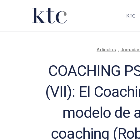
KTC
Artículos
,
Jornada
COACHING P
(VII): El Coach
modelo de a
coaching (Ro