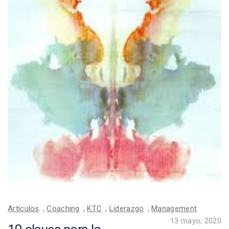
Artículos
,
Coaching
,
KTC
,
Liderazgo
,
Management
13 mayo, 2020