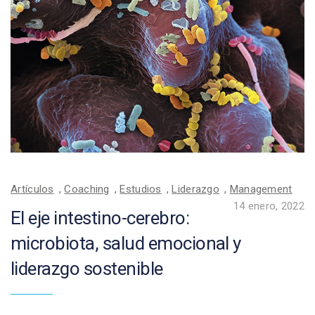
Artículos
,
Coaching
,
Estudios
,
Liderazgo
,
Management
14 enero, 2022
El eje intestino-cerebro:
microbiota, salud emocional y
liderazgo sostenible