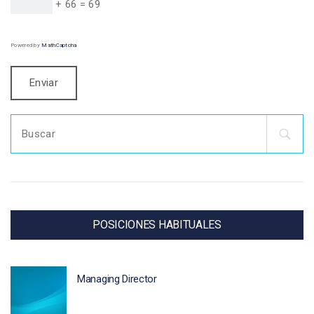
+ 66 = 69
Powered by
MathCaptcha
Search
for:
POSICIONES HABITUALES
Managing Director