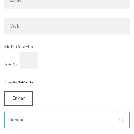
Math Captcha
5 + 4 =
Powered by
MathCaptcha
Search
for: