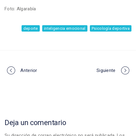
Foto: Algarabía
deporte
inteligencia emocional
Psicología deportiva
Portfolio
Anterior
Siguiente
navigation
Deja un comentario
Su dirección de correo electrónico no será publicada. Los