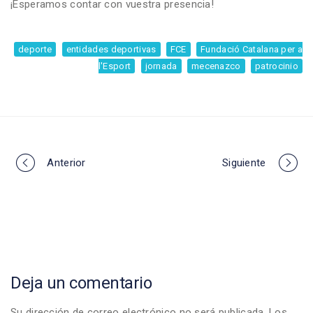
¡Esperamos contar con vuestra presencia!
deporte
entidades deportivas
FCE
Fundació Catalana per a
l'Esport
jornada
mecenazco
patrocinio
Portfolio
Anterior
Siguiente
navigation
Deja un comentario
Su dirección de correo electrónico no será publicada. Los