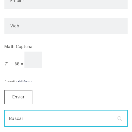
Math Captcha
71 − 68 =
Powered by
MathCaptcha
Search
for: