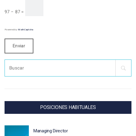
97 − 87 =
Powered by
MathCaptcha
Search
for:
POSICIONES HABITUALES
Managing Director