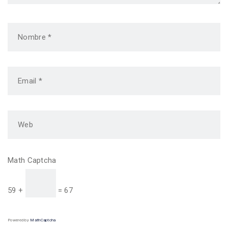
Math Captcha
59 +
= 67
Powered by
MathCaptcha