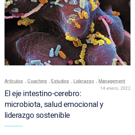
Artículos
,
Coaching
,
Estudios
,
Liderazgo
,
Management
14 enero, 2022
El eje intestino-cerebro:
microbiota, salud emocional y
liderazgo sostenible