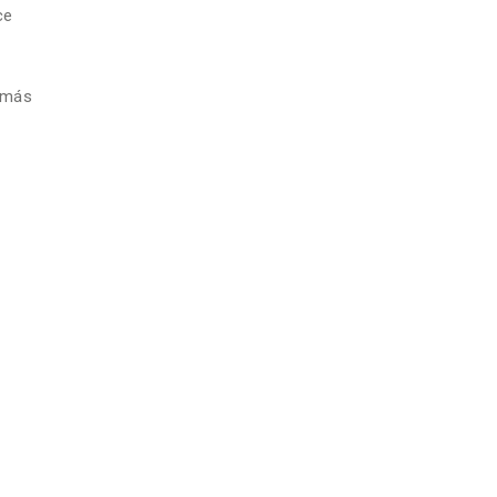
ce
 más