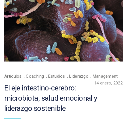
Artículos
,
Coaching
,
Estudios
,
Liderazgo
,
Management
14 enero, 2022
El eje intestino-cerebro:
microbiota, salud emocional y
liderazgo sostenible